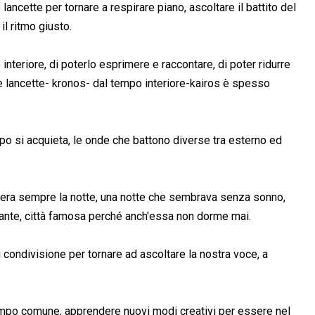
e lancette per tornare a respirare piano, ascoltare il battito del
 il ritmo giusto.
nteriore, di poterlo esprimere e raccontare, di poter ridurre
e lancette- kronos- dal tempo interiore-kairos è spesso
mpo si acquieta, le onde che battono diverse tra esterno ed
o era sempre la notte, una notte che sembrava senza sonno,
gigante, città famosa perché anch'essa non dorme mai.
condivisione per tornare ad ascoltare la nostra voce, a
tempo comune, apprendere nuovi modi creativi per essere nel