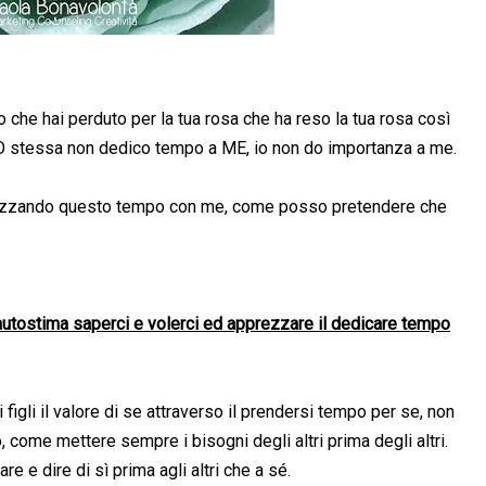
o che hai perduto per la tua rosa che ha reso la tua rosa così
IO stessa non dedico tempo a ME, io non do importanza a me.
ezzando questo tempo con me, come posso pretendere che
 autostima saperci e volerci ed apprezzare il dedicare tempo
igli il valore di se attraverso il prendersi tempo per se, non
come mettere sempre i bisogni degli altri prima degli altri.
 e dire di sì prima agli altri che a sé.