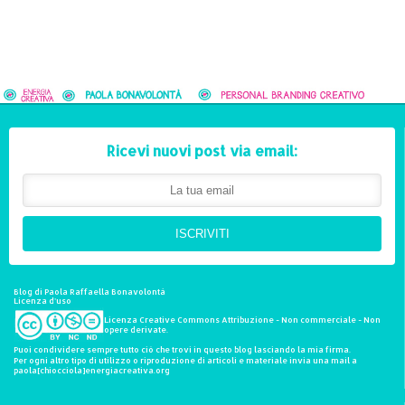
Ricevi nuovi post via email:
ISCRIVITI
Blog di Paola Raffaella Bonavolontà
Licenza d'uso
Licenza Creative Commons Attribuzione - Non commerciale - Non
opere derivate.
Puoi condividere sempre tutto ciò che trovi in questo blog lasciando la mia firma.
Per ogni altro tipo di utilizzo o riproduzione di articoli e materiale invia una mail a
paola[chiocciola]energiacreativa.org