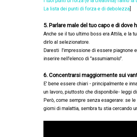
I tuoi punti di forza (e la creatività) fanno la 
La lista dei punti di forza e di debolezza
]
5. Parlare male del tuo capo e di dove h
Anche se il tuo ultimo boss era Attila, e la t
dirlo al selezionatore.
Daresti l'impressione di essere piagnone e 
inserire nell'elenco di "assumiamolo".
6. Concentrarsi maggiormente sui vanta
E' bene essere chiari - principalmente e inn
un lavoro, piuttosto che disponibile- leggi 
Però, come sempre senza esagerare: se le 
giorni di malattia, sembra tu stia cercando 