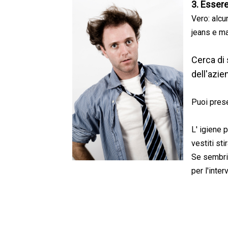
3. Essere
Vero: alcu
jeans e ma
Cerca di 
dell'azie
Puoi prese
L' igiene p
vestiti sti
Se sembri 
per l'inter