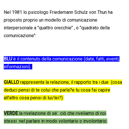
Nel 1981 lo psicologo Friedemann Schulz von Thun ha
proposto proprio un modello di comunicazione
interpersonale a "quattro orecchie" , o "quadrato della
comunicazione":
BLU
è il contenuto della comunicazione (date, fatti, eventi,
informazioni).
GIALLO
rappresenta la relazione, il rapporto tra i due (
cosa
deduci pensi di te colui che parla?e tu cosa fai capire
all'altro cosa pensi di lui/lei?)
VERDE
la rivelazione di sé: ciò che riveliamo di noi
stessi nel parlare in modo volontario o involontario.