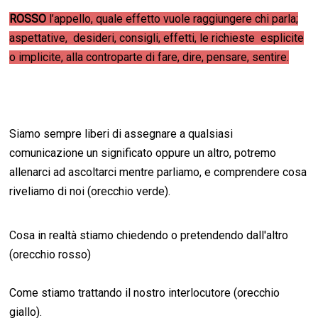
ROSSO
l’appello, quale effetto vuole raggiungere chi parla;
aspettative, desideri, consigli, effetti, le richieste esplicite
o implicite, alla controparte di fare, dire, pensare, sentire.
Siamo sempre liberi di assegnare a qualsiasi
comunicazione un significato oppure un altro, potremo
allenarci ad ascoltarci mentre parliamo, e comprendere cosa
riveliamo di noi (orecchio verde).
Cosa in realtà stiamo chiedendo o pretendendo dall'altro
(orecchio rosso)
Come stiamo trattando il nostro interlocutore (orecchio
giallo).