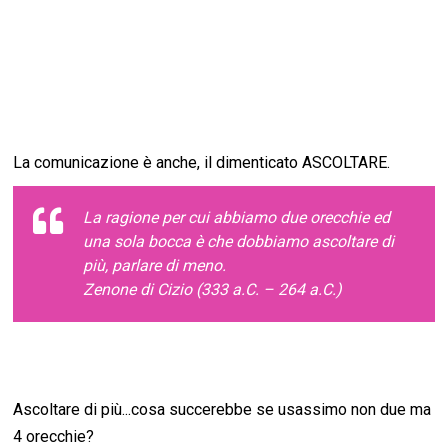
La comunicazione è anche, il dimenticato ASCOLTARE.
La ragione per cui abbiamo due orecchie ed
una sola bocca è che dobbiamo ascoltare di
più, parlare di meno.
Zenone di Cizio (333 a.C. – 264 a.C.)
Ascoltare di più...cosa succerebbe se usassimo non due ma
4 orecchie?