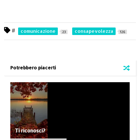
#
comunicazione
consapevolezza
23
126
Potrebbero piacerti
Ti riconosci?