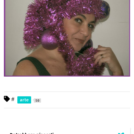
#
arte
50