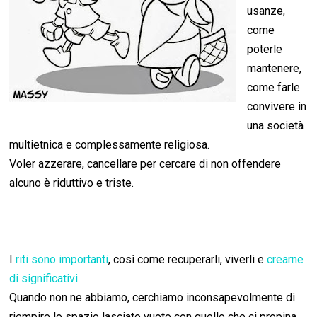
usanze,
come
poterle
mantenere,
come farle
convivere in
una società
multietnica e complessamente religiosa.
Voler azzerare, cancellare per cercare di non offendere
alcuno è riduttivo e triste.
I
riti sono importanti
, così come recuperarli, viverli e
crearne
di significativi.
Quando non ne abbiamo, cerchiamo inconsapevolmente di
riempire lo spazio lasciato vuoto con quello che ci propina