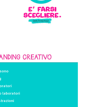
 sono
g
oratori
o laboratori
strazioni