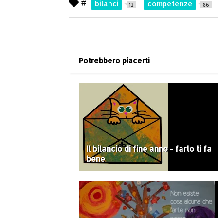
#
bilanci
competenze
12
86
Potrebbero piacerti
Il bilancio di fine anno - farlo ti fa
bene