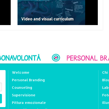
Video and visual curriculum
Welcome
Chi
Personal Branding
Blo
Counseling
Lab
Supervisione
Fot
Pittura emozionale
Illu