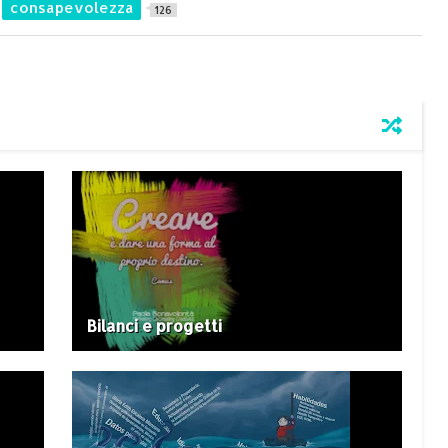
consapevolezza
126
Bilanci e progetti