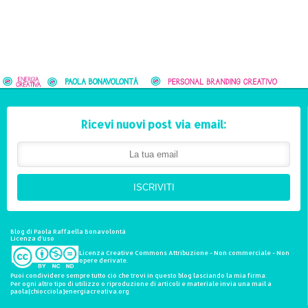
Ricevi nuovi post via email:
ISCRIVITI
Blog di Paola Raffaella Bonavolontà
Licenza d'uso
Licenza Creative Commons Attribuzione - Non commerciale - Non
opere derivate.
Puoi condividere sempre tutto ciò che trovi in questo blog lasciando la mia firma.
Per ogni altro tipo di utilizzo o riproduzione di articoli e materiale invia una mail a
paola[chiocciola]energiacreativa.org